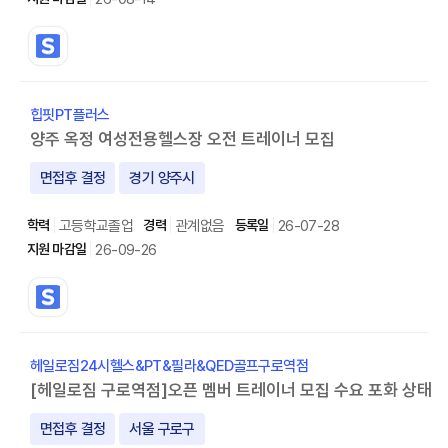
힙핏PT플러스
양주 옥정 여성전용헬스장 오전 트레이너 모집
면접후 결정
경기 양주시
고등학교졸업
관계없음
26-07-28
26-09-26
헤일로짐24시헬스&PT&필라&QED골프구로역점
[헤일로짐 구로역점]오픈 멤버 트레이너 모집 수요 포화 상태
면접후 결정
서울 구로구